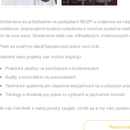
Stretávame sa príležitostne na podujatiach BOZP a vzájomne sa inšpi
problémov, pripravujeme budúce vylepšenia a meníme spoločne reali
že nie sme sami. Stretávame stále viac odhodlaných, motivovaných 
Preto sa snažíme dávať bezpečnosti práce novú tvár…
Niektoré naše projekty vás možno inšpirujú:
Praktické ukážky na seminároch a konferenciách
Audity a konzultácie na pracoviskách
Technické opatrenia pre zlepšenie bezpečnosti na zvýšených pr
Tréningy a školenia pre práce vo výškach a záchranné činnosti
Ak vás čokoľvek z našej ponuky zaujalo, ozvite sa a my vám poviem
Read mor