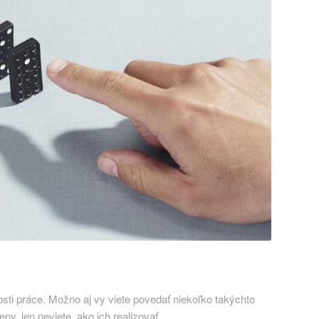
sti práce. Možno aj vy viete povedať niekoľko takýchto
eny, len neviete, ako ich realizovať…