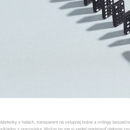
Nástenky v halách, transparent na vstupnej bráne a mítingy bezpečno
príkladov z pracoviska. Možno by ste si vedeli predstaviť niektoré zm