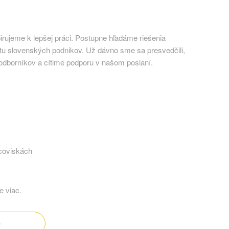
rujeme k lepšej práci. Postupne hľadáme riešenia
tu slovenských podnikov. Už dávno sme sa presvedčili,
odborníkov a cítime podporu v našom poslaní.
acoviskách
e viac.
e